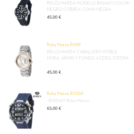
RELOJ MAREA MODELO B42145/1 COLOR
NEGRO CORREA COMA NEGRA ...
45,00 €
Reloj Marea B41119
RELOJ MAREA CABALLERO DOBLE
HORA, ARMIS Y FONDO ACERO, ESFERA
...
45,00 €
Reloj Marea B35241
· B35241/7 Reloj Marea ...
65,00 €