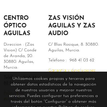
CENTRO
ZAS VISIÓN
ÓPTICO
AGUILAS Y ZAS
AGUILAS
AUDIO
Direccion : (Zas
C/ Blas Rosique, 8. 30880.
Vision) C/ Conde
Aguilas, Murcia.
de Aranda, 20.
Teléfono : 968 41 03 62
30880. Aguilas,
Murcia.
Garantía y devoluciones
Teléfono : 968 44
Utilizamos cookies propias y terceros para
82 55.
obtener datos estadísticos de la navegación
de nuestros usuarios y mejorar nuestros
Política de
servicios. Puedes configurar tus preferencias a
privacidad
través del botón “Configurar” o obtener más