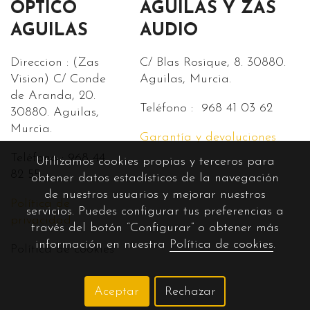
ÓPTICO
AGUILAS Y ZAS
AGUILAS
AUDIO
Direccion : (Zas
C/ Blas Rosique, 8. 30880.
Vision) C/ Conde
Aguilas, Murcia.
de Aranda, 20.
Teléfono : 968 41 03 62
30880. Aguilas,
Murcia.
Garantía y devoluciones
Teléfono : 968 44
Utilizamos cookies propias y terceros para
82 55.
obtener datos estadísticos de la navegación
de nuestros usuarios y mejorar nuestros
Política de
servicios. Puedes configurar tus preferencias a
privacidad
través del botón “Configurar” o obtener más
información en nuestra
Política de cookies
.
Política de cookies
Aceptar
Rechazar