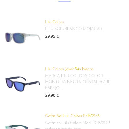
Lilu Colors
LILU SOL- BLANCO MOJACAR
29,95 €
Lilu Colors Javea54s Negro
MARCA LILU COLORS COLOR
MONTURA NEGRA CRISTAL AZUL
ESPEJO ...
29,90 €
Gafas Sol Lilu Colors Pc1602c3
Gafas sol Lilu Colors Mod. PC1602C3