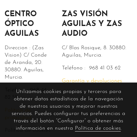
CENTRO
ZAS VISIÓN
ÓPTICO
AGUILAS Y ZAS
AGUILAS
AUDIO
Direccion : (Zas
C/ Blas Rosique, 8. 30880.
Vision) C/ Conde
Aguilas, Murcia.
de Aranda, 20.
Teléfono : 968 41 03 62
30880. Aguilas,
Murcia.
Garantía y devoluciones
Teléfono : 968 44
Utilizamos cookies propias y terceros para
82 55.
obtener datos estadísticos de la navegación
de nuestros usuarios y mejorar nuestros
Política de
servicios. Puedes configurar tus preferencias a
privacidad
través del botón “Configurar” o obtener más
información en nuestra
Política de cookies
.
Política de cookies