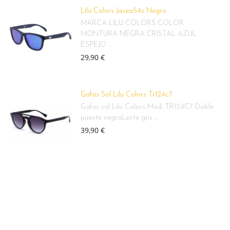
Lilu Colors Javea54s Negro
MARCA LILU COLORS COLOR
MONTURA NEGRA CRISTAL AZUL
ESPEJO ...
29,90 €
Gafas Sol Lilu Colors Tr124c7
Gafas sol Lilu Colors Mod. TR124C7 Doble
puente negraLente gris ...
39,90 €