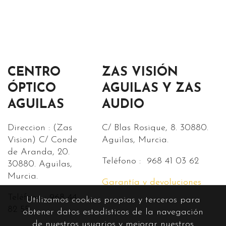
CENTRO
ZAS VISIÓN
ÓPTICO
AGUILAS Y ZAS
AGUILAS
AUDIO
Direccion : (Zas
C/ Blas Rosique, 8. 30880.
Vision) C/ Conde
Aguilas, Murcia.
de Aranda, 20.
Teléfono : 968 41 03 62
30880. Aguilas,
Murcia.
Garantía y devoluciones
Teléfono : 968 44
Utilizamos cookies propias y terceros para
82 55.
obtener datos estadísticos de la navegación
de nuestros usuarios y mejorar nuestros