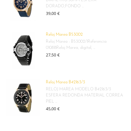
DIAMETRO:50MM ESFERA
DORADO,FONDO ...
39,00 €
Reloj Marea B53002
Reloj Marea - B53002/1Referencia:
010818Reloj Marea, digital, ...
27,50 €
Reloj Marea B42163/3
RELOJ MAREA MODELO B42163/3
ESFERA REDONDA MATERIAL CORREA
PIEL ...
45,00 €