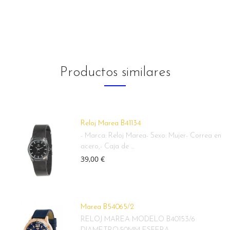
Productos similares
Reloj Marea B41134
- Marca: Reloj Marea- Sexo: Mujer- Correa en
acero,- Caja de ...
39,00 €
Marea B54065/2
RELOJ MAREA MODELO B40153/6