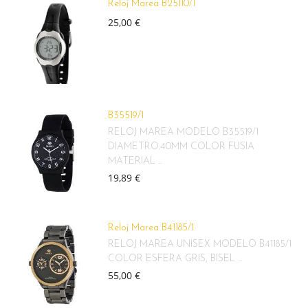
Reloj Marea B25110/1
25,00 €
B35519/1
RELOJ MAREA MODELO B35519/1
DIAMETRO:40MM COLOR FUSIA
MATERIAL ...
19,89 €
Reloj Marea B41185/1
RELOJ MAREA UNISEX MODELO B41185/1
COLOR ESFERA GRIS, BISEL ...
55,00 €