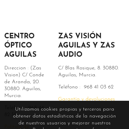
CENTRO
ZAS VISIÓN
ÓPTICO
AGUILAS Y ZAS
AGUILAS
AUDIO
Direccion : (Zas
C/ Blas Rosique, 8. 30880.
Vision) C/ Conde
Aguilas, Murcia.
de Aranda, 20.
Teléfono : 968 41 03 62
30880. Aguilas,
Murcia.
Garantía y devoluciones
Teléfono : 968 44
Utilizamos cookies propias y terceros para
82 55.
obtener datos estadísticos de la navegación
de nuestros usuarios y mejorar nuestros
Política de