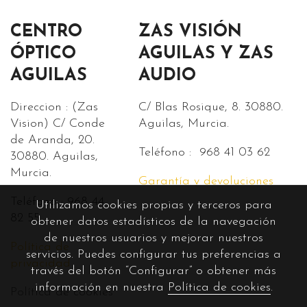
CENTRO
ZAS VISIÓN
ÓPTICO
AGUILAS Y ZAS
AGUILAS
AUDIO
Direccion : (Zas
C/ Blas Rosique, 8. 30880.
Vision) C/ Conde
Aguilas, Murcia.
de Aranda, 20.
Teléfono : 968 41 03 62
30880. Aguilas,
Murcia.
Garantía y devoluciones
Teléfono : 968 44
Utilizamos cookies propias y terceros para
82 55.
obtener datos estadísticos de la navegación
de nuestros usuarios y mejorar nuestros
Política de
servicios. Puedes configurar tus preferencias a
privacidad
través del botón “Configurar” o obtener más
información en nuestra
Política de cookies
.
Política de cookies