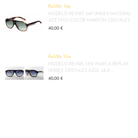
Re359s 54p
MODELO RE359S 54P UNISEX MATERIAL
AZETATO COLOR MARRON CRISTALES ...
40,00 €
Re358s 55w
MODELO RE358S 55W MARCA REPLAY
UNISEX CRISTALES AZUL LILA ...
40,00 €