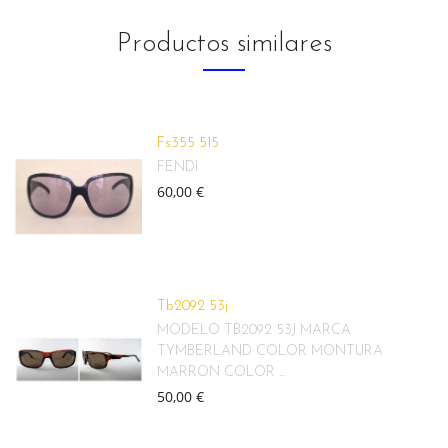
Productos similares
Fs355 515
FENDI
60,00 €
Tb2092 53j
MODELO TB2092 53J MARCA
TYMBERLAND COLOR MONTURA
MARRON COLOR ...
50,00 €