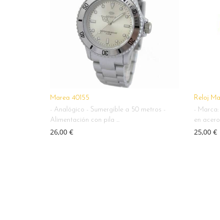
Marea 40155
Reloj M
- Analógico - Sumergible a 50 metros -
- Marca:
Alimentación con pila ...
en acero-
26,00 €
25,00 €