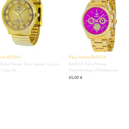
area B35245
Reloj Marea B41155/6
 Reloj Marea- Sexo: unisex- Correa
B41155/6 Reloj Marea
 Caja de ...
MujerAnalógicoMultifunción ...
65,00 €