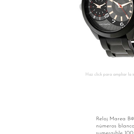
Haz click para ampliar la
Reloj Marea B40
números blancos
sumergible 100