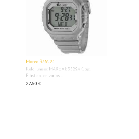
Marea B35224
Reloj unisex MAREA.b35224 Caja:
Plástico, en varios ...
27,50 €