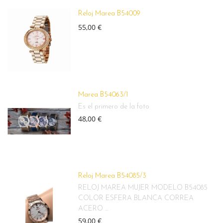
Reloj Marea B54009
55,00 €
Marea B54063/1
Es el primero de la foto
48,00 €
Reloj Marea B54085/3
RELOJ MAREA MUJER MODELO B54085
COLOR ESFERA BLANCA CORREA
ACERO ...
59,00 €