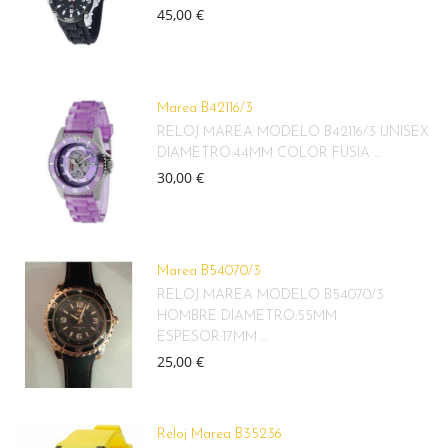
45,00 €
Marea B42116/3
RELOJ MAREA MODELO B42116/3 UNISEX
DIAMETRO:44MM COLOR FUSIA ...
30,00 €
Marea B54070/3
RELOJ MAREA MODELO B54070/3
HOMBRE DIAMETRO:55MM
ESPESOR:17MM ...
25,00 €
Reloj Marea B35236